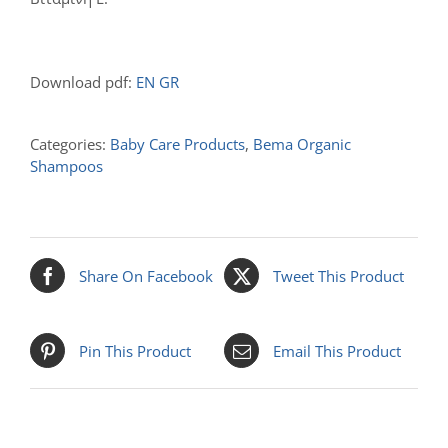
Download pdf:
EN
GR
Categories:
Baby Care Products
,
Bema Organic
Shampoos
Share On Facebook
Tweet This Product
Pin This Product
Email This Product